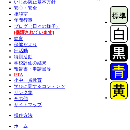
いじめ防止基本方針
安心・安全
相談室
年間行事
ブログ（日々の様子）
[保護されています]
給食
保健だより
部活動
特別活動
学校評価の結果
報告書・申請書等
PTA
小中一貫教育
学びに関するコンテンツ
リンク集
その他
サイトマップ
操作方法
ホーム