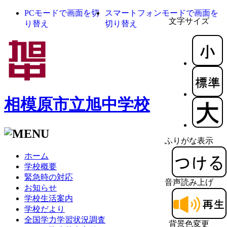
PCモードで画面を切
スマートフォンモードで画面を
文字サイズ
り替え
切り替え
相模原市立旭中学校
ふりがな表示
ホーム
学校概要
緊急時の対応
音声読み上げ
お知らせ
学校生活案内
学校だより
全国学力学習状況調査
背景色変更