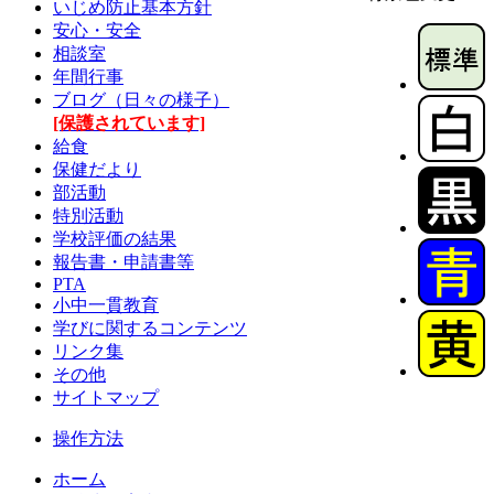
いじめ防止基本方針
安心・安全
相談室
年間行事
ブログ（日々の様子）
[保護されています]
給食
保健だより
部活動
特別活動
学校評価の結果
報告書・申請書等
PTA
小中一貫教育
学びに関するコンテンツ
リンク集
その他
サイトマップ
操作方法
ホーム