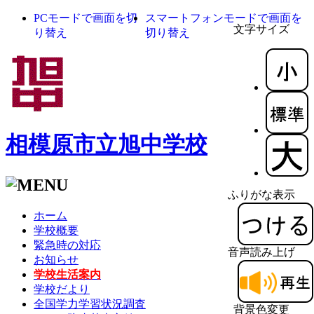
PCモードで画面を切
スマートフォンモードで画面を
文字サイズ
り替え
切り替え
相模原市立旭中学校
ふりがな表示
ホーム
学校概要
緊急時の対応
音声読み上げ
お知らせ
学校生活案内
学校だより
全国学力学習状況調査
背景色変更