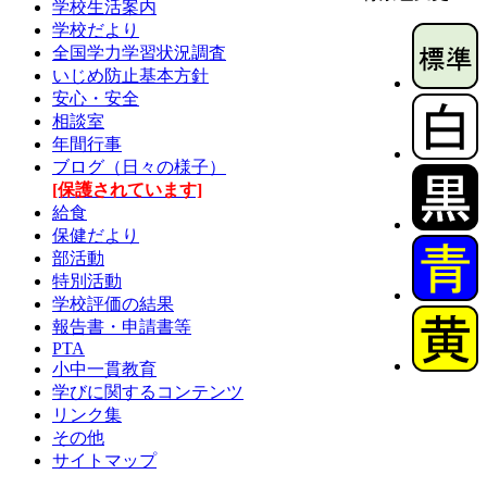
学校生活案内
学校だより
全国学力学習状況調査
いじめ防止基本方針
安心・安全
相談室
年間行事
ブログ（日々の様子）
[保護されています]
給食
保健だより
部活動
特別活動
学校評価の結果
報告書・申請書等
PTA
小中一貫教育
学びに関するコンテンツ
リンク集
その他
サイトマップ