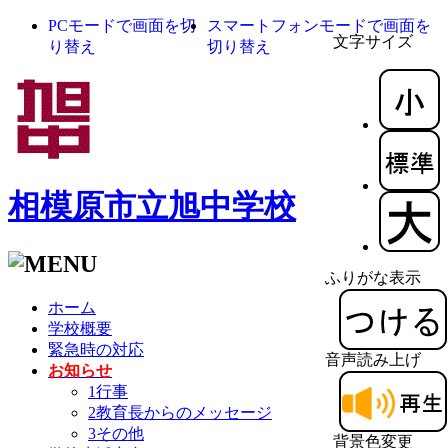
PCモードで画面を切
スマートフォンモードで画面を
文字サイズ
り替え
切り替え
相模原市立旭中学校
ふりがな表示
ホーム
学校概要
緊急時の対応
音声読み上げ
お知らせ
1行事
2教育長からのメッセージ
3その他
背景色変更