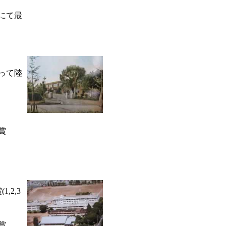
にて最
って陸
賞
,2,3
賞