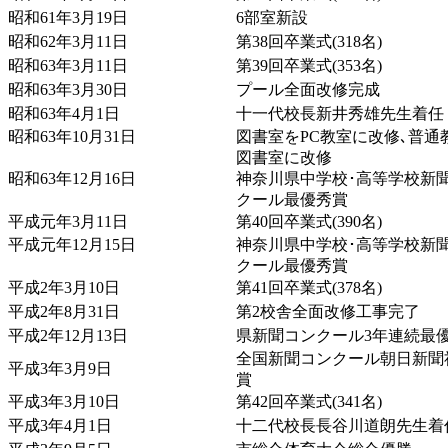
昭和61年3月19日
6部室新設
昭和62年3月11日
第38回卒業式(318名)
昭和63年3月11日
第39回卒業式(353名)
昭和63年3月30日
プール全面改修完成
昭和63年4月1日
十一代校長新井秀雄先生着任
昭和63年10月31日
図書室をPC教室に改修､普通
図書室に改修
昭和63年12月16日
神奈川県中学校･高等学校新
クール最優秀賞
平成元年3月11日
第40回卒業式(390名)
平成元年12月15日
神奈川県中学校･高等学校新
クール最優秀賞
平成2年3月10日
第41回卒業式(378名)
平成2年8月31日
第2校舎全面改修工事完了
平成2年12月13日
県新聞コンクール3年連続最
全国新聞コンクール朝日新聞
平成3年3月9日
賞
平成3年3月10日
第42回卒業式(341名)
平成3年4月1日
十二代校長長谷川道朗先生着