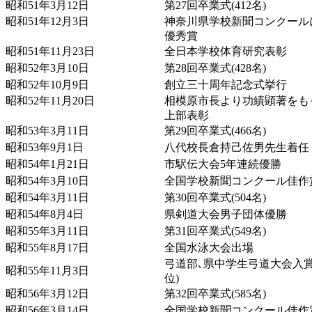
昭和51年3月12日
第27回卒業式(412名)
昭和51年12月3日
神奈川県学校新聞コンクール
優秀賞
昭和51年11月23日
全日本学校体育研究表彰
昭和52年3月10日
第28回卒業式(428名)
昭和52年10月9日
創立三十周年記念式挙行
昭和52年11月20日
相模原市長より功績顕著をも
上部表彰
昭和53年3月11日
第29回卒業式(466名)
昭和53年9月1日
八代校長倉持己佐男先生着任
昭和54年1月21日
市駅伝大会5年連続優勝
昭和54年3月10日
全国学校新聞コンクール佳作
昭和54年3月11日
第30回卒業式(504名)
昭和54年8月4日
県剣道大会男子団体優勝
昭和55年3月11日
第31回卒業式(549名)
昭和55年8月17日
全国水泳大会出場
弓道部､県中学生弓道大会入賞(1
昭和55年11月3日
位)
昭和56年3月12日
第32回卒業式(585名)
昭和56年3月14日
全国学校新聞コンクール佳作