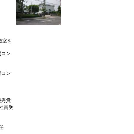
教室を
聞コン
聞コン
優秀賞
社賞受
任