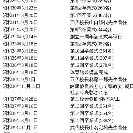
昭和29年3月20日
第5回卒業式(280名)
昭和30年3月22日
第6回卒業式(268名)
昭和31年3月20日
第7回卒業式(307名)
昭和31年9月26日
四代校長山口勝代先生着任
昭和32年3月20日
第8回卒業式(344名)
昭和32年9月14日
創立十周年記念式典挙行
昭和33年3月18日
第9回卒業式(352名)
昭和34年3月18日
第10回卒業式(364名)
昭和35年3月18日
第11回卒業式(307名)
昭和36年3月18日
第12回卒業式(278名)
昭和36年3月18日
体育館兼講堂完成
昭和36年9月1日
五代校長林藤一郎先生着任
昭和36年11月15日
健康優良校として県教委､朝
社より表彰される
昭和37年2月28日
第三校舎鉄筋4教室竣工
昭和37年3月16日
第13回卒業式(354名)
昭和38年3月11日
第14回卒業式(564名)
昭和39年3月11日
第15回卒業式(538名)
昭和39年11月1日
六代校長山名定雄先生着任