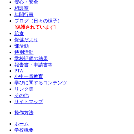
安心・安全
相談室
年間行事
ブログ（日々の様子）
[保護されています]
給食
保健だより
部活動
特別活動
学校評価の結果
報告書・申請書等
PTA
小中一貫教育
学びに関するコンテンツ
リンク集
その他
サイトマップ
操作方法
ホーム
学校概要