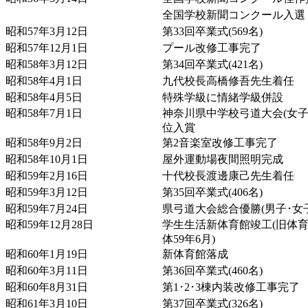
全国学校新聞コンクール入選
昭和57年3月12日
第33回卒業式(569名)
昭和57年12月1日
プール改修工事完了
昭和58年3月12日
第34回卒業式(421名)
昭和58年4月1日
九代校長高橋修吾先生着任
昭和58年4月5日
特殊学級に情緒学級併設
昭和58年7月1日
神奈川県中学校弓道大会(女子
位入賞
昭和58年9月2日
第2音楽室改修工事完了
昭和58年10月1日
屋外運動場夜間照明完成
昭和59年2月16日
十代校長渡邊康己先生着任
昭和59年3月12日
第35回卒業式(406名)
昭和59年7月24日
県弓道大会総合優勝(男子･女子
昭和59年12月28日
学生生活新体育館竣工(旧体
体59年6月)
昭和60年1月19日
新体育館落成
昭和60年3月11日
第36回卒業式(460名)
昭和60年8月31日
第1･2･3棟内装改修工事完了
昭和61年3月10日
第37回卒業式(326名)