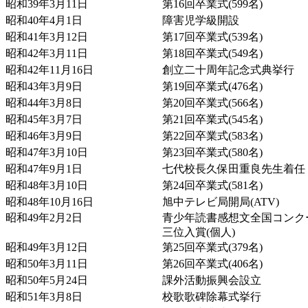
昭和39年3月11日
第16回卒業式(599名)
昭和40年4月1日
障害児学級開設
昭和41年3月12日
第17回卒業式(539名)
昭和42年3月11日
第18回卒業式(549名)
昭和42年11月16日
創立二十周年記念式典挙行
昭和43年3月9日
第19回卒業式(476名)
昭和44年3月8日
第20回卒業式(566名)
昭和45年3月7日
第21回卒業式(545名)
昭和46年3月9日
第22回卒業式(583名)
昭和47年3月10日
第23回卒業式(580名)
昭和47年9月1日
七代校長久保田重良先生着任
昭和48年3月10日
第24回卒業式(581名)
昭和48年10月16日
旭中テレビ局開局(ATV)
昭和49年2月2日
青少年読書感想文全国コンク
三位入賞(個人)
昭和49年3月12日
第25回卒業式(379名)
昭和50年3月11日
第26回卒業式(406名)
昭和50年5月24日
課外活動振興会設立
昭和51年3月8日
校歌歌碑除幕式挙行