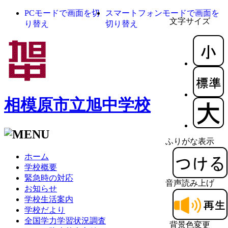
PCモードで画面を切
スマートフォンモードで画面を
文字サイズ
り替え
切り替え
相模原市立旭中学校
ふりがな表示
ホーム
学校概要
緊急時の対応
音声読み上げ
お知らせ
学校生活案内
学校だより
全国学力学習状況調査
背景色変更