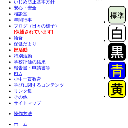
いじめ防止基本方針
安心・安全
相談室
年間行事
ブログ（日々の様子）
[保護されています]
給食
保健だより
部活動
特別活動
学校評価の結果
報告書・申請書等
PTA
小中一貫教育
学びに関するコンテンツ
リンク集
その他
サイトマップ
操作方法
ホーム