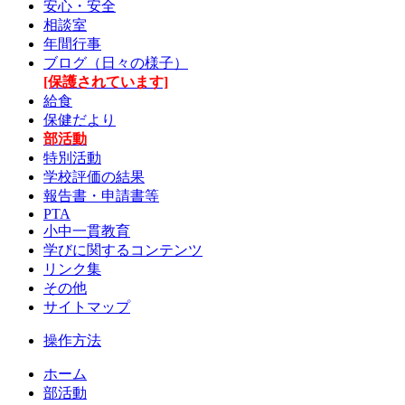
安心・安全
相談室
年間行事
ブログ（日々の様子）
[保護されています]
給食
保健だより
部活動
特別活動
学校評価の結果
報告書・申請書等
PTA
小中一貫教育
学びに関するコンテンツ
リンク集
その他
サイトマップ
操作方法
ホーム
部活動