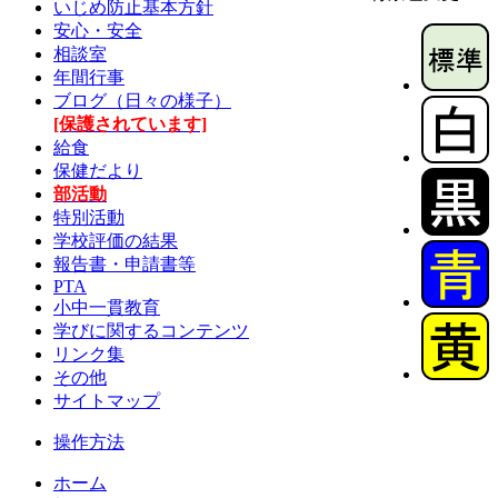
いじめ防止基本方針
安心・安全
相談室
年間行事
ブログ（日々の様子）
[保護されています]
給食
保健だより
部活動
特別活動
学校評価の結果
報告書・申請書等
PTA
小中一貫教育
学びに関するコンテンツ
リンク集
その他
サイトマップ
操作方法
ホーム