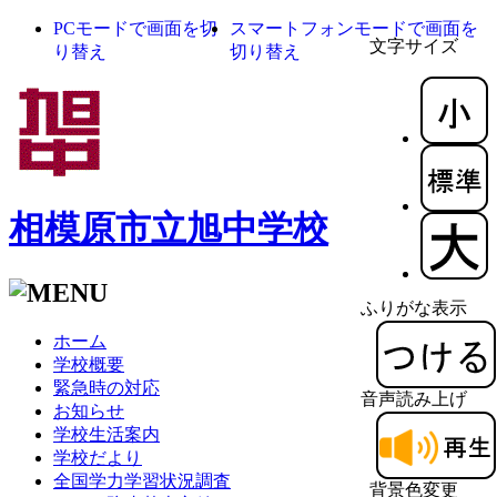
PCモードで画面を切
スマートフォンモードで画面を
文字サイズ
り替え
切り替え
相模原市立旭中学校
ふりがな表示
ホーム
学校概要
緊急時の対応
音声読み上げ
お知らせ
学校生活案内
学校だより
全国学力学習状況調査
背景色変更