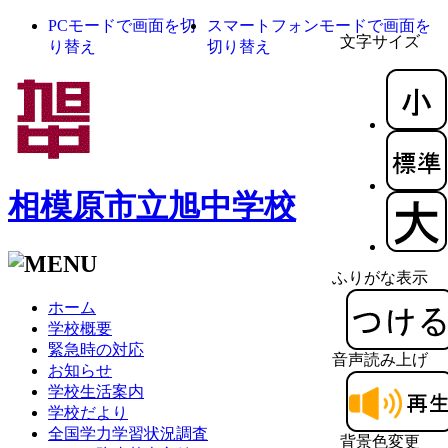
PCモードで画面を切
スマートフォンモードで画面を
文字サイズ
り替え
切り替え
相模原市立旭中学校
ふりがな表示
ホーム
学校概要
緊急時の対応
音声読み上げ
お知らせ
学校生活案内
学校だより
全国学力学習状況調査
背景色変更