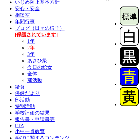
いじめ防止基本方針
安心・安全
相談室
年間行事
ブログ（日々の様子）
[保護されています]
1年
2年
3年
あさひ級
今日の給食
全体
部活動
給食
保健だより
部活動
特別活動
学校評価の結果
報告書・申請書等
PTA
小中一貫教育
学びに関するコンテンツ