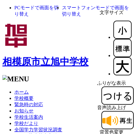
PCモードで画面を切
スマートフォンモードで画面を
文字サイズ
り替え
切り替え
相模原市立旭中学校
ふりがな表示
ホーム
学校概要
緊急時の対応
音声読み上げ
お知らせ
学校生活案内
学校だより
全国学力学習状況調査
背景色変更