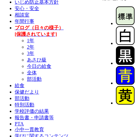
いじめ防止基本方針
安心・安全
相談室
年間行事
ブログ（日々の様子）
[保護されています]
1年
2年
3年
あさひ級
今日の給食
全体
部活動
給食
保健だより
部活動
特別活動
学校評価の結果
報告書・申請書等
PTA
小中一貫教育
学びに関するコンテンツ