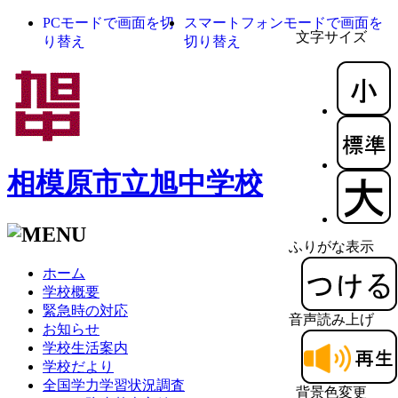
PCモードで画面を切
スマートフォンモードで画面を
文字サイズ
り替え
切り替え
相模原市立旭中学校
ふりがな表示
ホーム
学校概要
緊急時の対応
音声読み上げ
お知らせ
学校生活案内
学校だより
全国学力学習状況調査
背景色変更