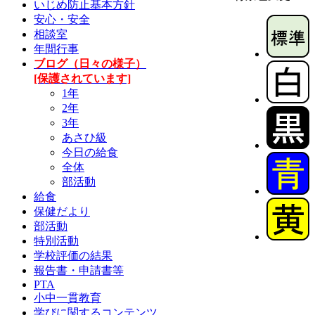
いじめ防止基本方針
安心・安全
相談室
年間行事
ブログ（日々の様子）
[保護されています]
1年
2年
3年
あさひ級
今日の給食
全体
部活動
給食
保健だより
部活動
特別活動
学校評価の結果
報告書・申請書等
PTA
小中一貫教育
学びに関するコンテンツ