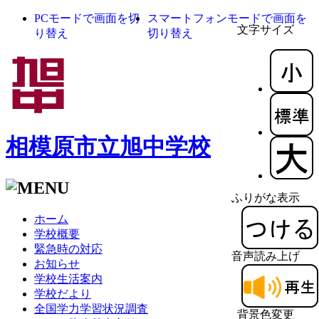
PCモードで画面を切
スマートフォンモードで画面を
文字サイズ
り替え
切り替え
相模原市立旭中学校
ふりがな表示
ホーム
学校概要
緊急時の対応
音声読み上げ
お知らせ
学校生活案内
学校だより
全国学力学習状況調査
背景色変更