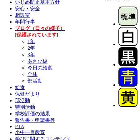
いじめ防止基本方針
安心・安全
相談室
年間行事
ブログ（日々の様子）
[保護されています]
1年
2年
3年
あさひ級
今日の給食
全体
部活動
給食
保健だより
部活動
特別活動
学校評価の結果
報告書・申請書等
PTA
小中一貫教育
学びに関するコンテンツ