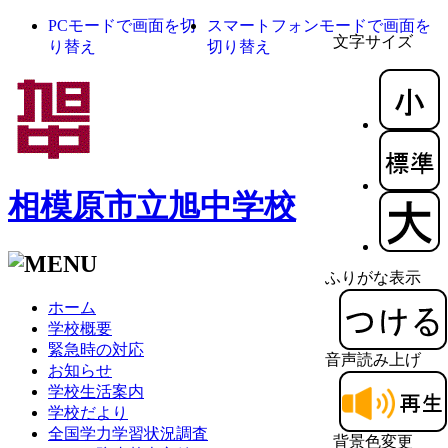
PCモードで画面を切
スマートフォンモードで画面を
文字サイズ
り替え
切り替え
相模原市立旭中学校
ふりがな表示
ホーム
学校概要
緊急時の対応
音声読み上げ
お知らせ
学校生活案内
学校だより
全国学力学習状況調査
背景色変更