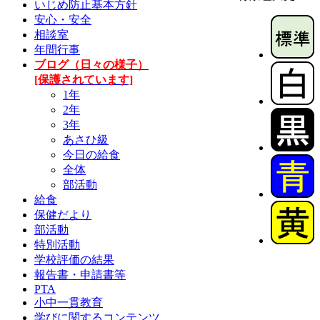
いじめ防止基本方針
安心・安全
相談室
年間行事
ブログ（日々の様子）
[保護されています]
1年
2年
3年
あさひ級
今日の給食
全体
部活動
給食
保健だより
部活動
特別活動
学校評価の結果
報告書・申請書等
PTA
小中一貫教育
学びに関するコンテンツ