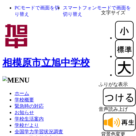
PCモードで画面を切
スマートフォンモードで画面を
文字サイズ
り替え
切り替え
相模原市立旭中学校
ふりがな表示
ホーム
学校概要
緊急時の対応
音声読み上げ
お知らせ
学校生活案内
学校だより
全国学力学習状況調査
背景色変更