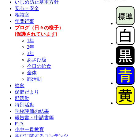
いじめ防止基本方針
安心・安全
相談室
年間行事
ブログ（日々の様子）
[保護されています]
1年
2年
3年
あさひ級
今日の給食
全体
部活動
給食
保健だより
部活動
特別活動
学校評価の結果
報告書・申請書等
PTA
小中一貫教育
学びに関するコンテンツ